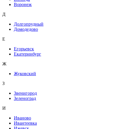
Воронеж
Д
Долгопрудный
Домодедово
Е
Егорьевск
Екатеринбург
Ж
Жуковский
З
Звенигород
Зеленоград
И
Иваново
Ивантеевка
Ижевск