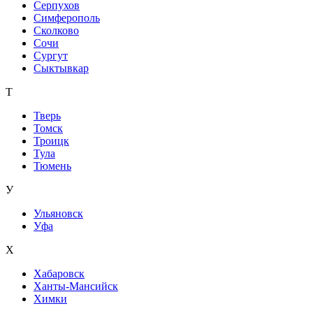
Серпухов
Симферополь
Сколково
Сочи
Сургут
Сыктывкар
Т
Тверь
Томск
Троицк
Тула
Тюмень
У
Ульяновск
Уфа
Х
Хабаровск
Ханты-Мансийск
Химки