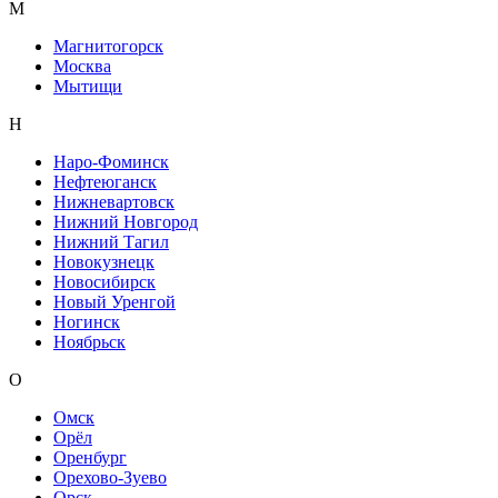
М
Магнитогорск
Москва
Мытищи
Н
Наро-Фоминск
Нефтеюганск
Нижневартовск
Нижний Новгород
Нижний Тагил
Новокузнецк
Новосибирск
Новый Уренгой
Ногинск
Ноябрьск
О
Омск
Орёл
Оренбург
Орехово-Зуево
Орск