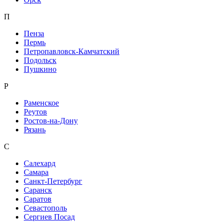
П
Пенза
Пермь
Петропавловск-Камчатский
Подольск
Пушкино
Р
Раменское
Реутов
Ростов-на-Дону
Рязань
С
Салехард
Самара
Санкт-Петербург
Саранск
Саратов
Севастополь
Сергиев Посад