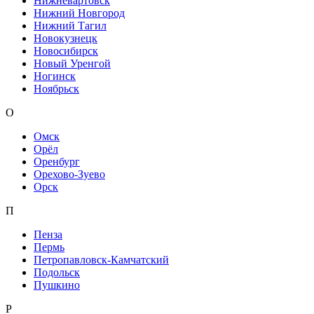
Нижневартовск
Нижний Новгород
Нижний Тагил
Новокузнецк
Новосибирск
Новый Уренгой
Ногинск
Ноябрьск
О
Омск
Орёл
Оренбург
Орехово-Зуево
Орск
П
Пенза
Пермь
Петропавловск-Камчатский
Подольск
Пушкино
Р